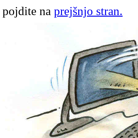
pojdite na
prejšnjo stran.