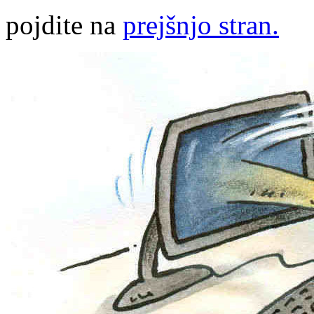
pojdite na
prejšnjo stran.