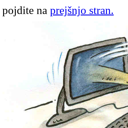
pojdite na
prejšnjo stran.