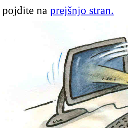
pojdite na
prejšnjo stran.