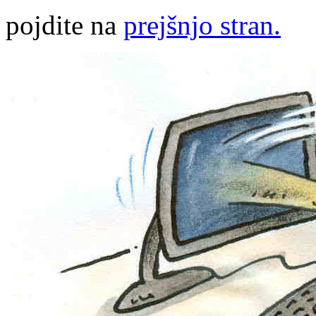
pojdite na
prejšnjo stran.