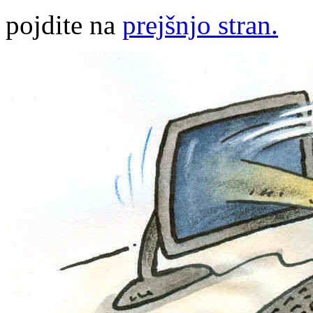
pojdite na
prejšnjo stran.