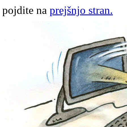
pojdite na
prejšnjo stran.