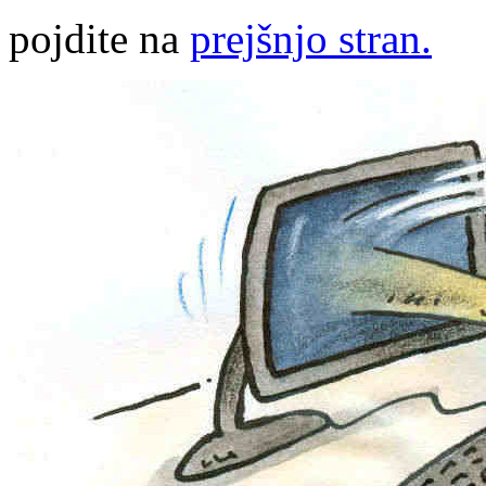
pojdite na
prejšnjo stran.