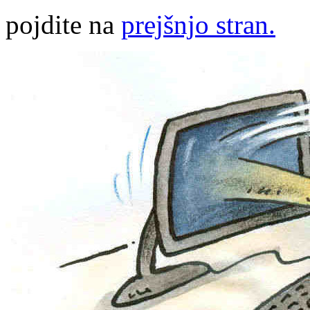
pojdite na
prejšnjo stran.