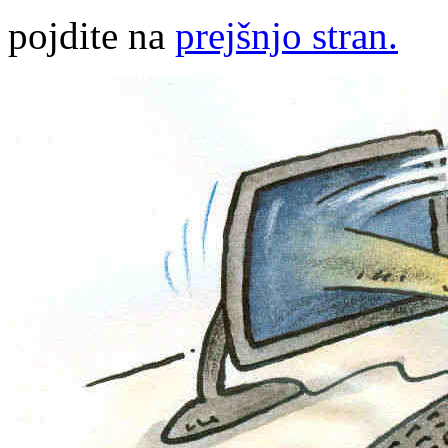
pojdite na
prejšnjo stran.