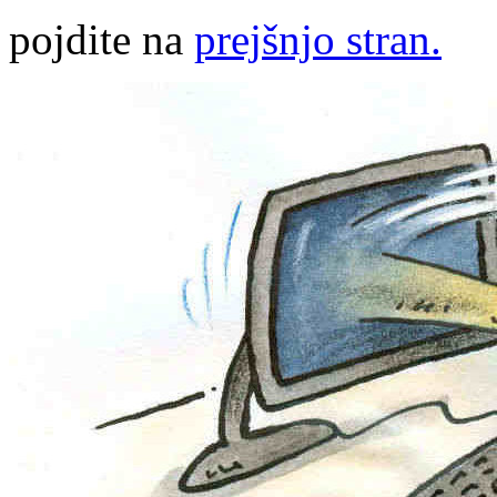
pojdite na
prejšnjo stran.