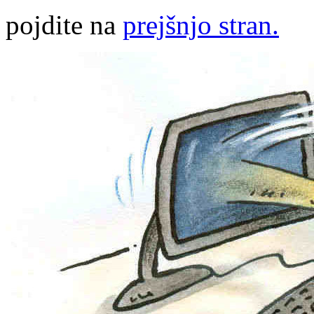
pojdite na
prejšnjo stran.