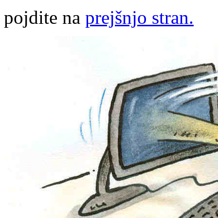
pojdite na
prejšnjo stran.