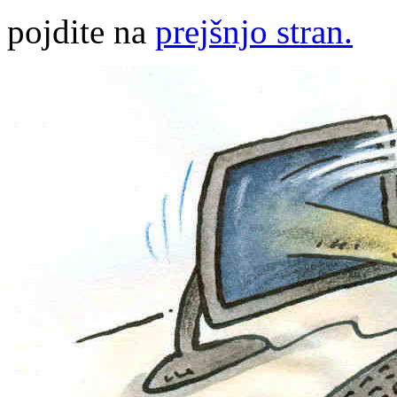
pojdite na
prejšnjo stran.