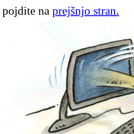
pojdite na
prejšnjo stran.