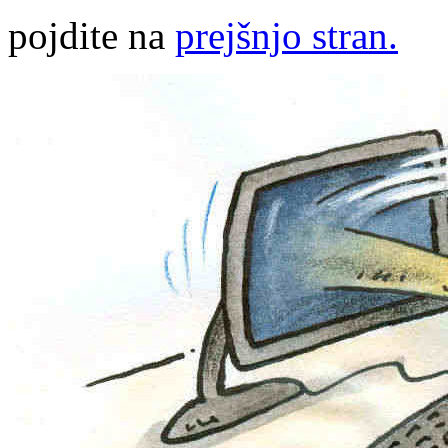
pojdite na
prejšnjo stran.