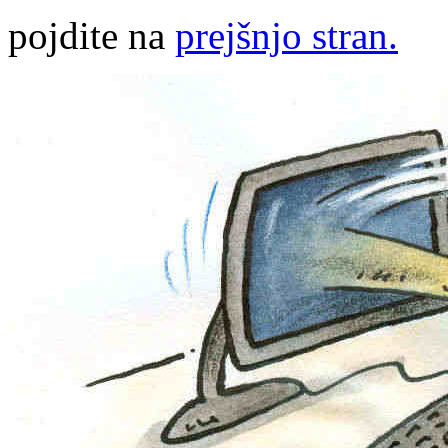
pojdite na
prejšnjo stran.