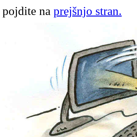
pojdite na
prejšnjo stran.