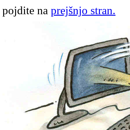
pojdite na
prejšnjo stran.