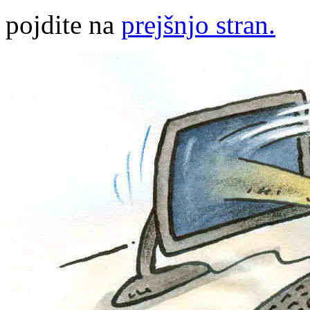
pojdite na
prejšnjo stran.