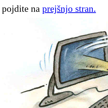
pojdite na
prejšnjo stran.