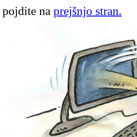
pojdite na
prejšnjo stran.