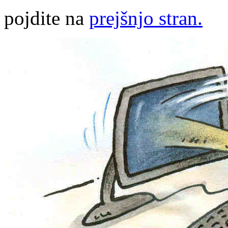
pojdite na
prejšnjo stran.