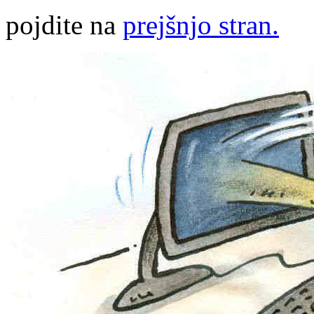
pojdite na
prejšnjo stran.