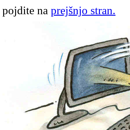
pojdite na
prejšnjo stran.