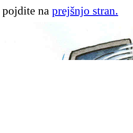
pojdite na
prejšnjo stran.