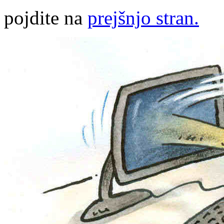
pojdite na
prejšnjo stran.