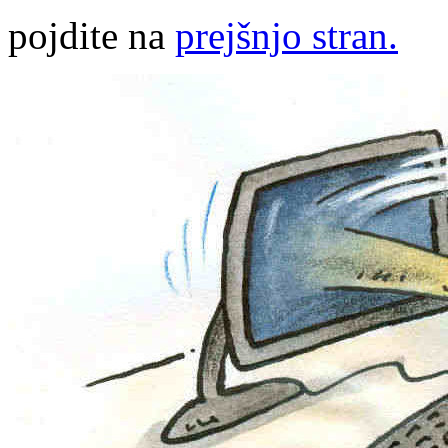
pojdite na
prejšnjo stran.