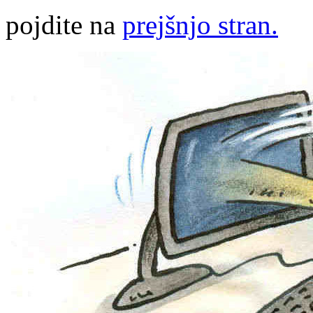
pojdite na
prejšnjo stran.