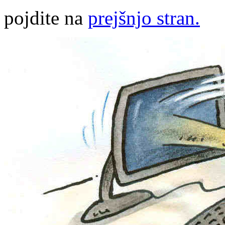
pojdite na
prejšnjo stran.