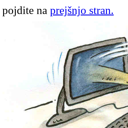
pojdite na
prejšnjo stran.