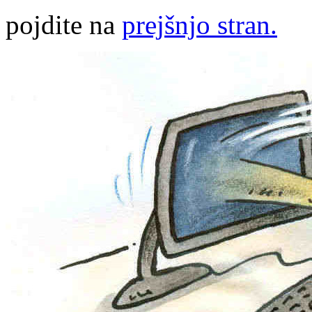
pojdite na
prejšnjo stran.