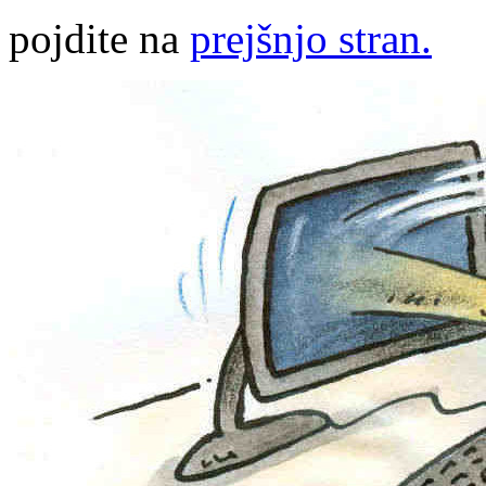
pojdite na
prejšnjo stran.