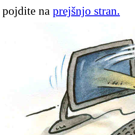
pojdite na
prejšnjo stran.