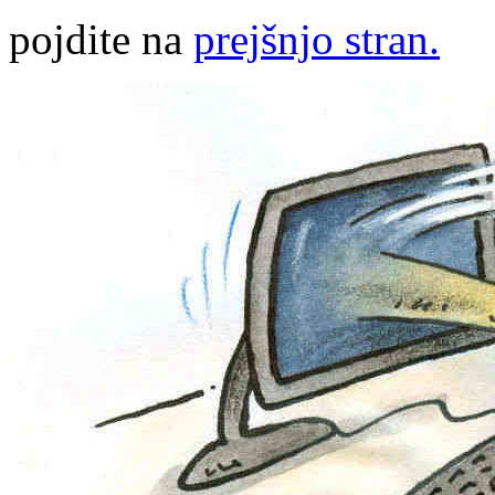
pojdite na
prejšnjo stran.