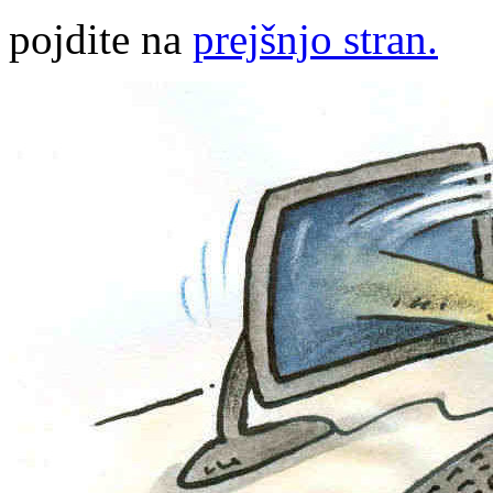
pojdite na
prejšnjo stran.