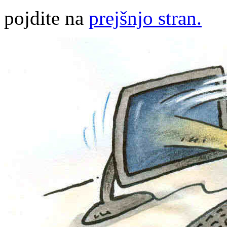
pojdite na
prejšnjo stran.