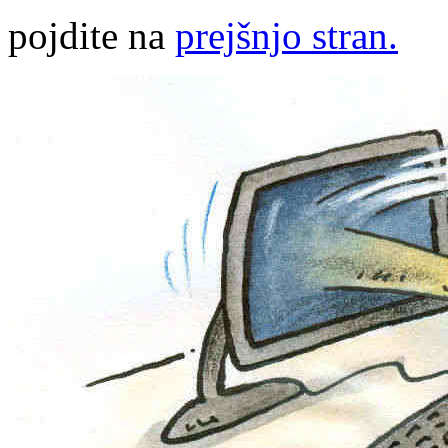
pojdite na
prejšnjo stran.