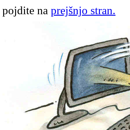
pojdite na
prejšnjo stran.