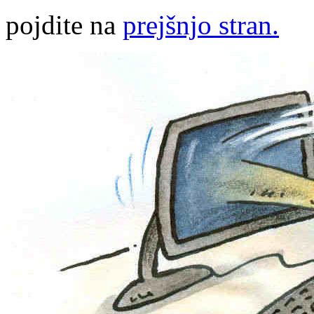
pojdite na
prejšnjo stran.