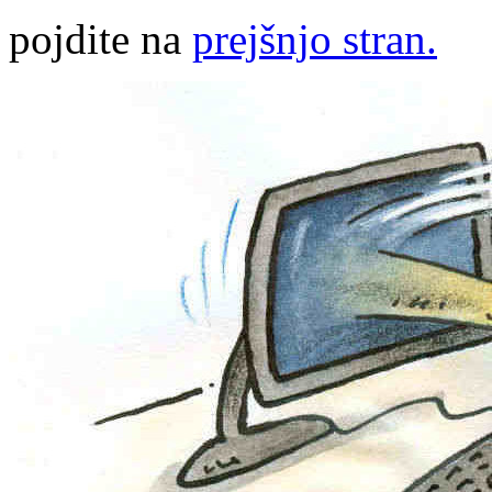
pojdite na
prejšnjo stran.