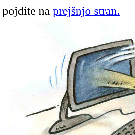
pojdite na
prejšnjo stran.