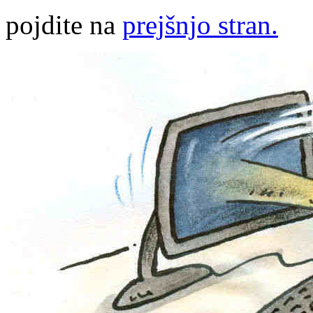
pojdite na
prejšnjo stran.