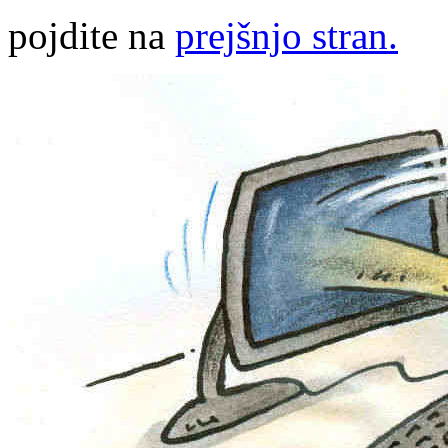
pojdite na
prejšnjo stran.