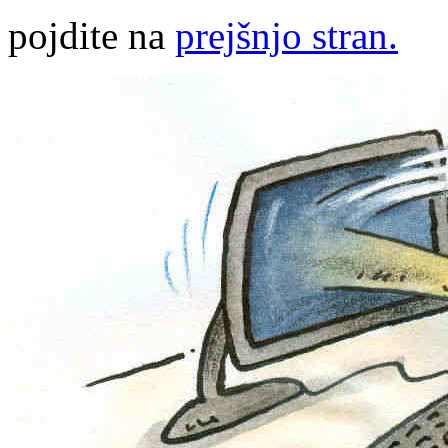
pojdite na
prejšnjo stran.