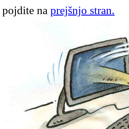
pojdite na
prejšnjo stran.