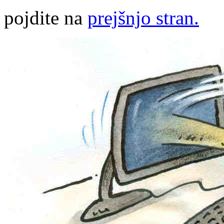
pojdite na
prejšnjo stran.