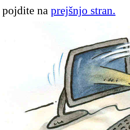
pojdite na
prejšnjo stran.