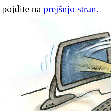
pojdite na
prejšnjo stran.