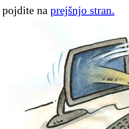
pojdite na
prejšnjo stran.